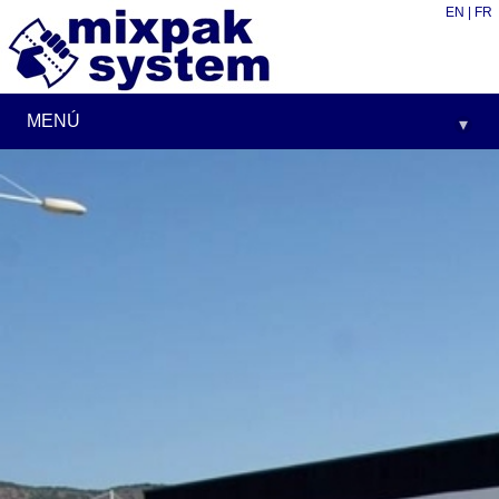
EN
|
FR
MENÚ
▾